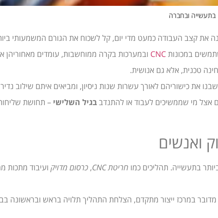
י בתעשייה ובחברה
שנה את קצב העבודה כמעט מדי יום, קל לשכוח את הגורם המשמעותי ביות
תמשים במכונות
CNC
ובמערכות בקרה ממוחשבות, עומדים מאחוריהן א
נה טכנית, אלא גם אנושית.
בנו את כישוריהם לאורך עשרות שנות ניסיון, ומביאים איתם שילוב נדיר
 גם אצל מי שממשיכים לעבוד או להתנדב
בגיל השלישי
– תחושת שליחות,
ק ואנשים
יותר בתעשייה. תהליכים כמו
חריטת CNC
,
כרסום מדויק
ועיבוד מתכות מח
אם מדובר במרכז ייצור מתקדם, הצלחת התהליך תלויה בראש ובראשונה בב