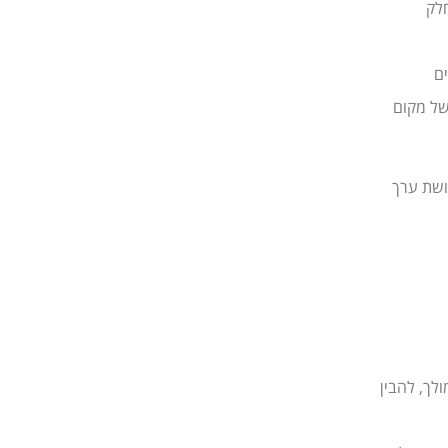
חלק
ם
של מקום
ושת ערך
לך, להבין