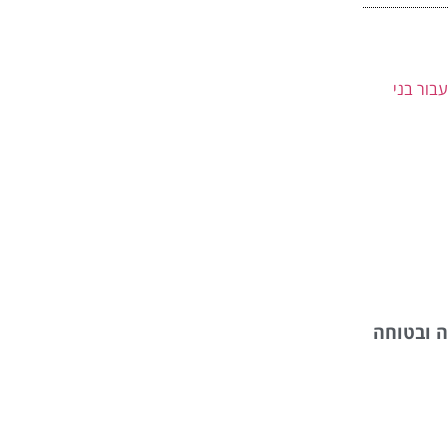
ה ובטוחה
ית בתחושת
ר אנשים
מו זיהוי האדם