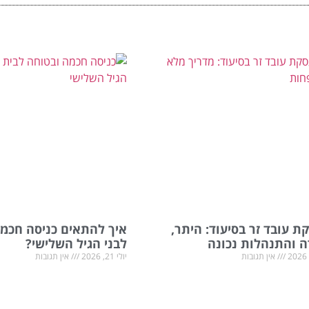
 עובד זר בסיעוד: היתר,
איך להתאים כניסה חכמ
ה והתנהלות נכונה
לבני הגיל השלישי?
אין תגובות
יולי 21, 2026
אין תגובות
עודי משנה את שגרת החיים של כל בני
הכניסה לבית היא נקודה משמעות
. לצד הצורך להעניק לאדם המבוגר
הביטחון ובעצמאות היומיומית. עבו
בטוח ומכבד, יש לקבל החלטות בנוגע
מבוגרים, פעולות פשוטות לכאורה כ