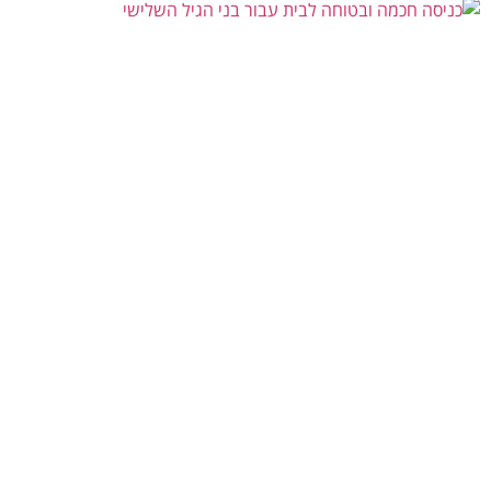
איך להתאים כניסה חכמה ובטוחה לבני הגיל השלישי?
יולי 21, 2026
אין תגובות
הכניסה לבית היא נקודה משמעותית בתחושת הביטחון ובעצמאות היומיומית.
עבור אנשים מבוגרים, פעולות פשוטות לכאורה כמו זיהוי האדם שממתין מעבר
לדלת, הכנסת מפתח קטן למנעול
קרא עוד »