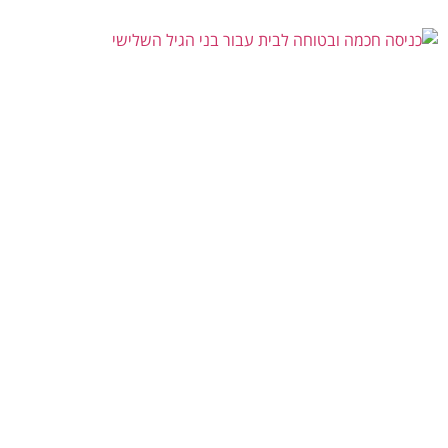
איך להתאים כניסה חכמה ובטוחה לבני הגיל השלישי?
יולי 21, 2026
אין תגובות
הכניסה לבית היא נקודה משמעותית בתחושת הביטחון ובעצמאות היומיומית.
עבור אנשים מבוגרים, פעולות פשוטות לכאורה כמו זיהוי האדם שממתין מעבר
לדלת, הכנסת מפתח קטן למנעול
קרא עוד »