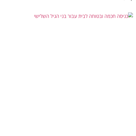
איך להתאים כניסה חכמה ובטוחה לבני הגיל השלישי?
יולי 21, 2026
אין תגובות
הכניסה לבית היא נקודה משמעותית בתחושת הביטחון ובעצמאות היומיומית.
עבור אנשים מבוגרים, פעולות פשוטות לכאורה כמו זיהוי האדם שממתין מעבר
לדלת, הכנסת מפתח קטן למנעול
קרא עוד »