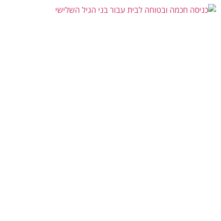
איך להתאים כניסה חכמה ובטוחה לבני הגיל השלישי?
יולי 21, 2026
אין תגובות
הכניסה לבית היא נקודה משמעותית בתחושת הביטחון ובעצמאות היומיומית.
עבור אנשים מבוגרים, פעולות פשוטות לכאורה כמו זיהוי האדם שממתין מעבר
לדלת, הכנסת מפתח קטן למנעול
קרא עוד »