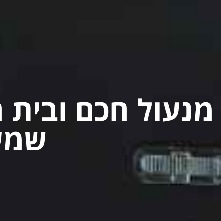
מנעול חכם ובית ח
שמענ