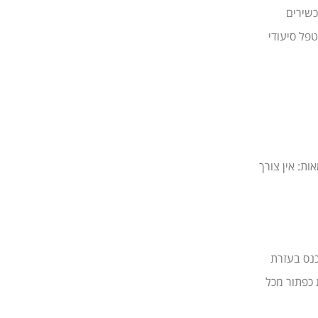
שירים
פל סיעודי
ת: אין צורך
נס בעזרת
 כפתור מכל