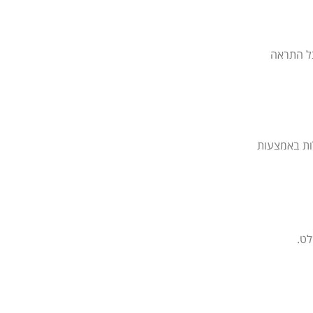
בל התראה
לות באמצעות
לט.