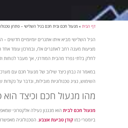
דף הבית
»
מנעול חכם ובית חכם בגיל השלישי – פתרון טכנולו
הגיל השלישי מביא איתו אתגרים יומיומיים חדשים – הח
מציעות מענה רחב לאתגרים אלו, ובמרכזן עומד אחד 
לחלק בלתי נפרד מהבית המודרני, אך מעבר לנוחות ול
במאמר זה נבחן כיצד שילוב של מנעול חכם עם מערכות 
השימוש, נציג טכנולוגיות מובילות, ונדבר על נקודות 
מהו מנעול חכם וכיצד הוא פ
מנעול חכם לבית
הוא מנגנון נעילה אלקטרוני שמאפש
ביומטרי כמו
קודן טביעת אצבע
. הטכנולוגיה מאפשרת