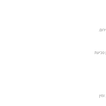
רום.
 טביעת
זמין