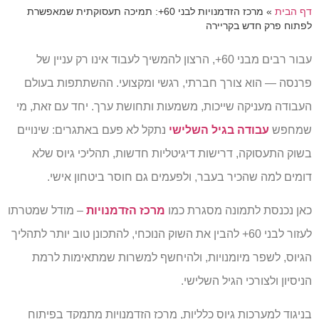
דף הבית
»
מרכז הזדמנויות לבני 60+: תמיכה תעסוקתית שמאפשרת
לפתוח פרק חדש בקריירה
עבור רבים מבני 60+, הרצון להמשיך לעבוד אינו רק עניין של
פרנסה — הוא צורך חברתי, רגשי ומקצועי. ההשתתפות בעולם
העבודה מעניקה שייכות, משמעות ותחושת ערך. יחד עם זאת, מי
שמחפש
עבודה בגיל השלישי
נתקל לא פעם באתגרים: שינויים
בשוק התעסוקה, דרישות דיגיטליות חדשות, תהליכי גיוס שלא
דומים למה שהכיר בעבר, ולפעמים גם חוסר ביטחון אישי.
כאן נכנסת לתמונה מסגרת כמו
מרכז הזדמנויות
– מודל שמטרתו
לעזור לבני 60+ להבין את השוק הנוכחי, להתכונן טוב יותר לתהליך
הגיוס, לשפר מיומנויות, ולהיחשף למשרות שמתאימות לרמת
הניסיון ולצורכי הגיל השלישי.
בניגוד למערכות גיוס כלליות, מרכז הזדמנויות מתמקד בפיתוח