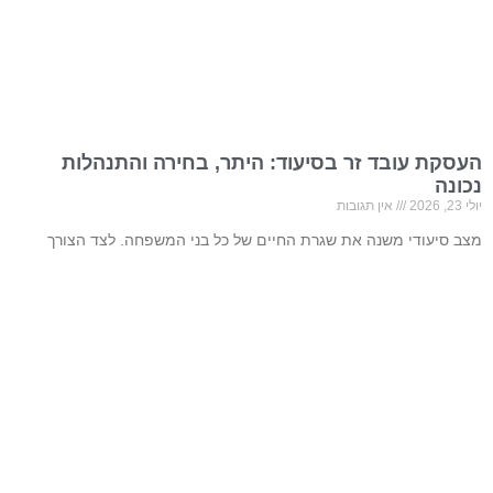
העסקת עובד זר בסיעוד: היתר, בחירה והתנהלות
נכונה
יולי 23, 2026
אין תגובות
מצב סיעודי משנה את שגרת החיים של כל בני המשפחה. לצד הצורך
להעניק לאדם המבוגר טיפול בטוח ומכבד, יש לקבל החלטות בנוגע להיקף
הסיוע, לחלוקת
קרא עוד »