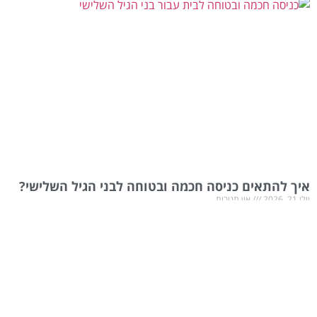
איך להתאים כניסה חכמה ובטוחה לבני הגיל השלישי?
יולי 21, 2026
אין תגובות
הכניסה לבית היא נקודה משמעותית בתחושת הביטחון ובעצמאות היומיומית.
עבור אנשים מבוגרים, פעולות פשוטות לכאורה כמו זיהוי האדם שממתין מעבר
לדלת, הכנסת מפתח קטן למנעול
קרא עוד »